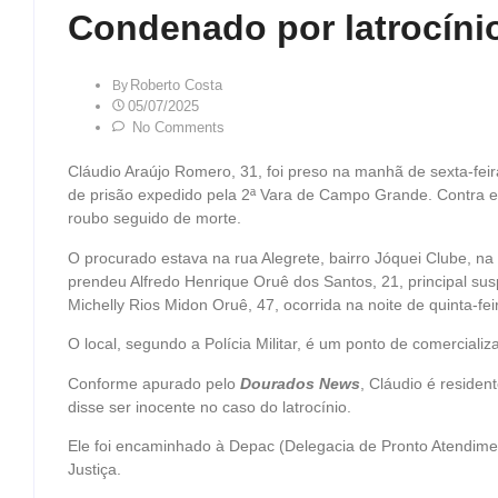
Condenado por latrocíni
Roberto Costa
By
05/07/2025
No Comments
Cláudio Araújo Romero, 31, foi preso na manhã de sexta-fe
de prisão expedido pela 2ª Vara de Campo Grande. Contra el
roubo seguido de morte.
O procurado estava na rua Alegrete, bairro Jóquei Clube, na
prendeu Alfredo Henrique Oruê dos Santos, 21, principal sus
Michelly Rios Midon Oruê, 47, ocorrida na noite de quinta-fe
O local, segundo a Polícia Militar, é um ponto de comerciali
Conforme apurado pelo
Dourados News
, Cláudio é reside
disse ser inocente no caso do latrocínio.
Ele foi encaminhado à Depac (Delegacia de Pronto Atendime
Justiça.