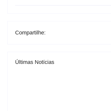
Compartilhe:
Últimas Notícias
MS Saúde realiza mutirão de consultas, triag
By
Roberto Costa
-
04/07/2024
ELEIÇÕES 2026: Delcídio entra na disputa p