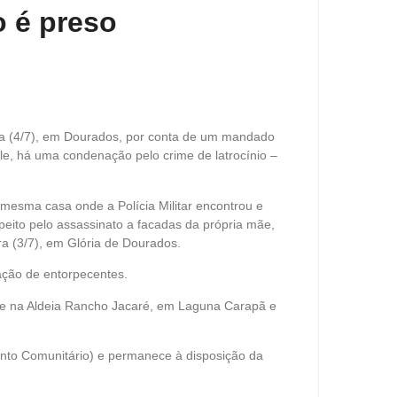
o é preso
ira (4/7), em Dourados, por conta de um mandado
e, há uma condenação pelo crime de latrocínio –
 mesma casa onde a Polícia Militar encontrou e
peito pelo assassinato a facadas da própria mãe,
ira (3/7), em Glória de Dourados.
zação de entorpecentes.
nte na Aldeia Rancho Jacaré, em Laguna Carapã e
nto Comunitário) e permanece à disposição da