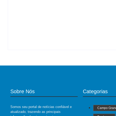
By
Roberto Costa
-
07/08/2026
Desconhecido completamente nu invade hospit
By
Roberto Costa
-
07/08/2026
Sobre Nós
Categorias
Somos seu portal de notícias confiável e
Campo Gran
atualizado, trazendo as principais