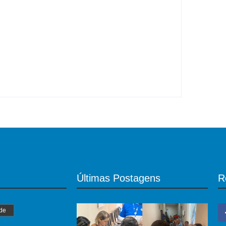
al, cai e morre
Últimas Postagens
R
de