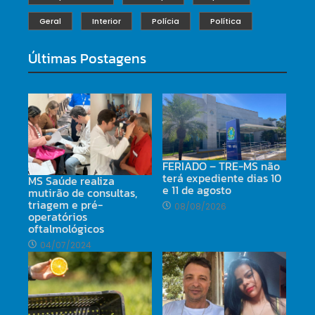
Geral
Interior
Polícia
Política
Últimas Postagens
FERIADO – TRE-MS não
terá expediente dias 10
MS Saúde realiza
e 11 de agosto
mutirão de consultas,
triagem e pré-
08/08/2026
operatórios
oftalmológicos
04/07/2024