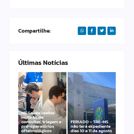
Compartilhe:
Últimas Notícias
MS Saúde realiza
Laranja azeda atrai
mutirão de
investimento
consultas, triagem e
FERIADO – TRE-MS
francês para
pré-operatórios
não terá expediente
produção de óleos
oftalmológicos
dias 10 e 11 de agosto
essenciais