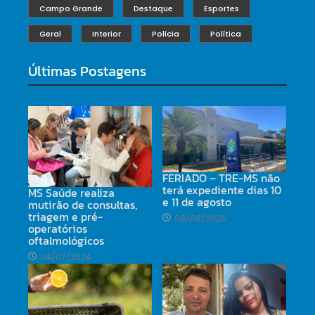
Campo Grande
Destaque
Esportes
Geral
Interior
Polícia
Política
Últimas Postagens
FERIADO – TRE-MS não
terá expediente dias 10
MS Saúde realiza
e 11 de agosto
mutirão de consultas,
triagem e pré-
08/08/2026
operatórios
oftalmológicos
04/07/2024