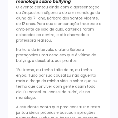
monólogo sobre bullying
O evento contou ainda com a apresentação
da Orquestra Indígena e de um monólogo da
aluna do 7º ano, Bárbara dos Santos Vicente,
de 12 anos. Para que a encenação trouxesse o
ambiente de sala de aula, carteiras foram
colocadas ao centro, e até chamada a
professora realizou.
Na hora do intervalo, a aluna Bárbara
protagoniza uma cena em que é vítima de
bullying, e desabafa, aos prantos.
“Eu tremo, eu tenho falta de ar, eu tenho
enjoo. Tudo por sua causa! Eu não aguento
mais a droga da minha vida, e saber que eu
tenho que conviver com gente assim todo
dia. Eu cansei, eu cansei de tudo”, diz no
monólogo.
A estudante conta que para construir o texto
juntou ideias próprias e buscou inspirações
pelas redes. “Acho que, às vezes, as pessoas