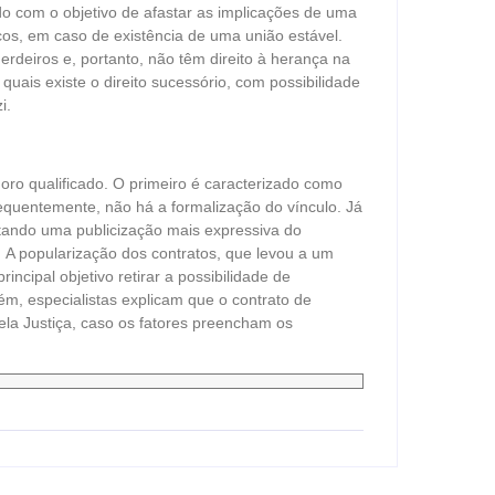
do com o objetivo de afastar as implicações de uma
icos, em caso de existência de uma união estável.
deiros e, portanto, não têm direito à herança na
quais existe o direito sucessório, com possibilidade
zi.
ro qualificado. O primeiro é caracterizado como
requentemente, não há a formalização do vínculo. Já
ando uma publicização mais expressiva do
 A popularização dos contratos, que levou a um
ncipal objetivo retirar a possibilidade de
m, especialistas explicam que o contrato de
la Justiça, caso os fatores preencham os