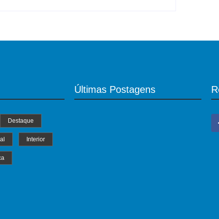
Últimas Postagens
R
Destaque
al
Interior
ca
MS Saúde realiza mutirão de consultas,
triagem e pré-operatórios oftalmológicos