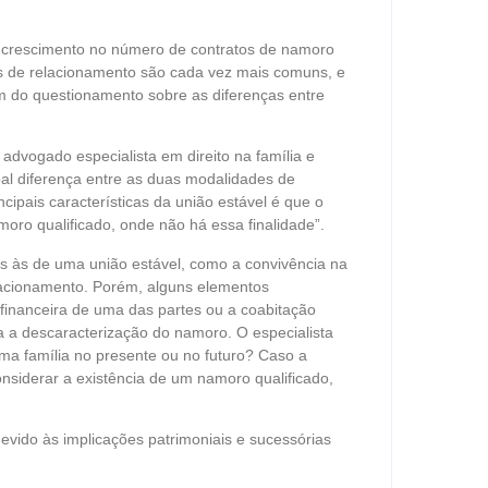
 crescimento no número de contratos de namoro
pos de relacionamento são cada vez mais comuns, e
m do questionamento sobre as diferenças entre
 advogado especialista em direito na família e
pal diferença entre as duas modalidades de
ipais características da união estável é que o
amoro qualificado, onde não há essa finalidade”.
res às de uma união estável, como a convivência na
lacionamento. Porém, alguns elementos
financeira de uma das partes ou a coabitação
 a descaracterização do namoro. O especialista
 uma família no presente ou no futuro? Caso a
onsiderar a existência de um namoro qualificado,
devido às implicações patrimoniais e sucessórias