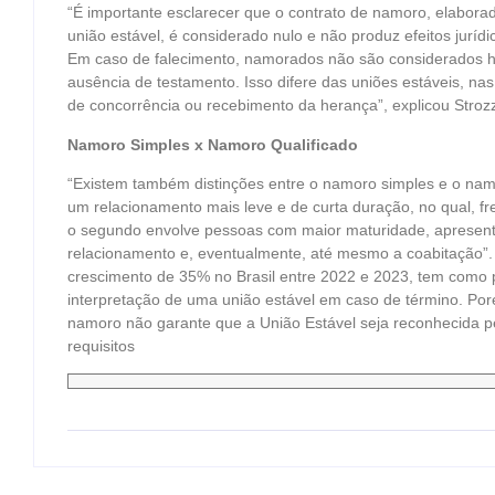
“É importante esclarecer que o contrato de namoro, elabora
união estável, é considerado nulo e não produz efeitos juríd
Em caso de falecimento, namorados não são considerados her
ausência de testamento. Isso difere das uniões estáveis, nas 
de concorrência ou recebimento da herança”, explicou Stroz
Namoro Simples x Namoro Qualificado
“Existem também distinções entre o namoro simples e o namo
um relacionamento mais leve e de curta duração, no qual, f
o segundo envolve pessoas com maior maturidade, apresent
relacionamento e, eventualmente, até mesmo a coabitação”.
crescimento de 35% no Brasil entre 2022 e 2023, tem como pri
interpretação de uma união estável em caso de término. Poré
namoro não garante que a União Estável seja reconhecida pe
requisitos