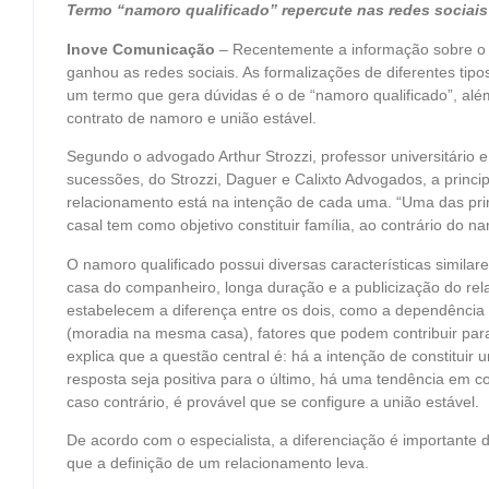
Termo “namoro qualificado” repercute nas redes sociais
Inove Comunicação
– Recentemente a informação sobre o
ganhou as redes sociais. As formalizações de diferentes ti
um termo que gera dúvidas é o de “namoro qualificado”, alé
contrato de namoro e união estável.
Segundo o advogado Arthur Strozzi, professor universitário e
sucessões, do Strozzi, Daguer e Calixto Advogados, a princi
relacionamento está na intenção de cada uma. “Uma das princ
casal tem como objetivo constituir família, ao contrário do n
O namoro qualificado possui diversas características simila
casa do companheiro, longa duração e a publicização do re
estabelecem a diferença entre os dois, como a dependência 
(moradia na mesma casa), fatores que podem contribuir para
explica que a questão central é: há a intenção de constituir
resposta seja positiva para o último, há uma tendência em c
caso contrário, é provável que se configure a união estável.
De acordo com o especialista, a diferenciação é importante 
que a definição de um relacionamento leva.