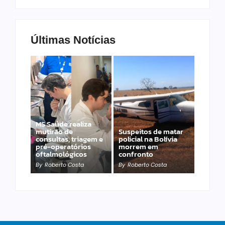
Últimas Notícias
MS Saúde realiza
mutirão de
Suspeitos de matar
consultas, triagem e
policial na Bolívia
Jovem baleado em
pré-operatórios
morrem em
garagem morre a
oftalmológicos
confronto
caminho do hospital
By
Roberto Costa
By
Roberto Costa
By
Roberto Costa