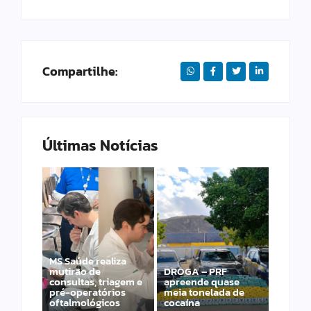
Compartilhe:
Últimas Notícias
MS Saúde realiza
mutirão de
DROGA – PRF
PRF apreende 20
consultas, triagem e
apreende quase
pistolas e 40
pré-operatórios
meia tonelada de
carregadores na BR-
oftalmológicos
cocaína
060