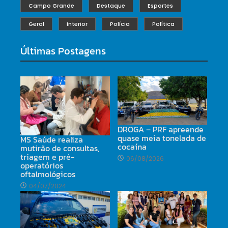
Campo Grande
Destaque
Esportes
Geral
Interior
Polícia
Política
Últimas Postagens
DROGA – PRF apreende
quase meia tonelada de
MS Saúde realiza
cocaína
mutirão de consultas,
triagem e pré-
06/08/2026
operatórios
oftalmológicos
04/07/2024