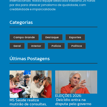
internacionais. Nossa equipe dedicada trabalha 24 horas
por dia para oferecer jornalismo de qualidade, com
credibilidade e imparcialidade.
Categorias
Campo Grande
Destaque
Esportes
Geral
Interior
Polícia
Política
Últimas Postagens
ELEIÇÕES 2026:
Delcídio entra na
MS Saúde realiza
disputa pelo governo
mutirão de consultas,