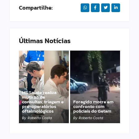
Compartilhe:
Últimas Notícias
MS Saúde realiza
mutirão de
consultas, triagem e
Foragido morre em
Motociclista morre
pré-operatórios
confronto com
em colisão ocorrida
oftalmológicos
policiais do Getam
na Rua Montese
By
Roberto Costa
By
Roberto Costa
By
Roberto Costa