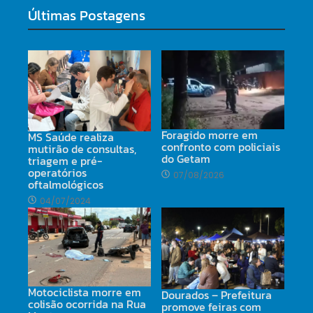
Últimas Postagens
Foragido morre em
MS Saúde realiza
confronto com policiais
mutirão de consultas,
do Getam
triagem e pré-
operatórios
07/08/2026
oftalmológicos
04/07/2024
Motociclista morre em
Dourados – Prefeitura
colisão ocorrida na Rua
promove feiras com