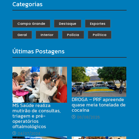
Categorias
Campo Grande
Destaque
Esportes
Geral
Interior
Polícia
Política
Últimas Postagens
DROGA – PRF apreende
quase meia tonelada de
MS Saúde realiza
cocaína
mutirão de consultas,
triagem e pré-
06/08/2026
operatórios
oftalmológicos
04/07/2024