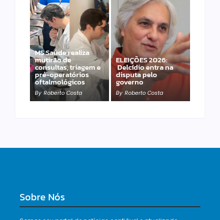
MS Saúde realiza
mutirão de
ELEIÇÕES 2026:
Desconhecido
consultas, triagem e
Delcídio entra na
completamente nu
pré-operatórios
disputa pelo
invade hospital, cai e
oftalmológicos
governo
morre
By
Roberto Costa
By
Roberto Costa
By
Roberto Costa
Sobre Nós