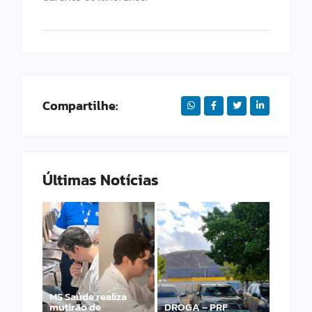
Compartilhe:
Últimas Notícias
MS Saúde realiza
mutirão de
DROGA – PRF
PRF apreende 20