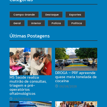
Campo Grande
Destaque
Esportes
Geral
Interior
Polícia
Política
Últimas Postagens
DROGA – PRF apreende
quase meia tonelada de
MS Saúde realiza
cocaína
mutirão de consultas,
triagem e pré-
06/08/2026
operatórios
oftalmológicos
04/07/2024