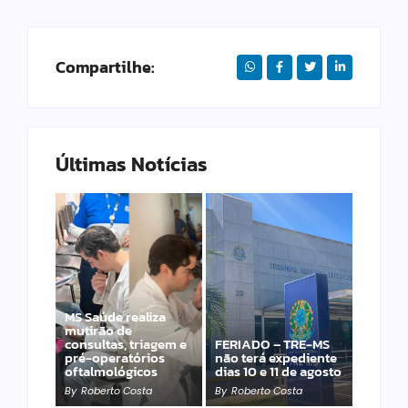
Compartilhe:
Últimas Notícias
MS Saúde realiza
Laranja azeda atrai
mutirão de
investimento
consultas, triagem e
FERIADO – TRE-MS
francês para
pré-operatórios
não terá expediente
produção de óleos
oftalmológicos
dias 10 e 11 de agosto
essenciais
By
Roberto Costa
By
Roberto Costa
By
Roberto Costa