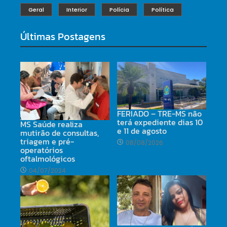
Geral
Interior
Polícia
Política
Últimas Postagens
FERIADO – TRE-MS não
terá expediente dias 10
MS Saúde realiza
e 11 de agosto
mutirão de consultas,
triagem e pré-
08/08/2026
operatórios
oftalmológicos
04/07/2024