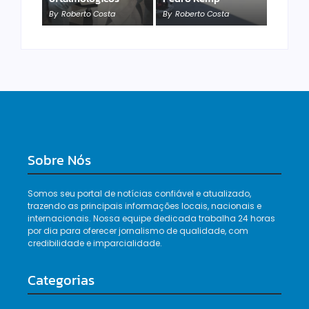
Animal
By
Roberto Costa
By
Roberto Costa
By
Roberto Costa
Sobre Nós
Somos seu portal de notícias confiável e atualizado,
trazendo as principais informações locais, nacionais e
internacionais. Nossa equipe dedicada trabalha 24 horas
por dia para oferecer jornalismo de qualidade, com
credibilidade e imparcialidade.
Categorias