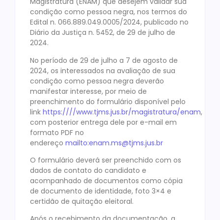
Magistratura (ENAM) que desejem validar sua
condição como pessoa negra, nos termos do
Edital n. 066.889.049.0005/2024, publicado no
Diário da Justiça n. 5452, de 29 de julho de
2024.
No período de 29 de julho a 7 de agosto de
2024, os interessados na avaliação de sua
condição como pessoa negra deverão
manifestar interesse, por meio de
preenchimento do formulário disponível pelo
link
https:////www.tjms.jus.br/magistratura/enam
,
com posterior entrega dele por e-mail em
formato PDF no
endereço
mailto:enam.ms@tjms.jus.br
O formulário deverá ser preenchido com os
dados de contato do candidato e
acompanhado de documentos como cópia
de documento de identidade, foto 3×4 e
certidão de quitação eleitoral.
Após o recebimento da documentação, a