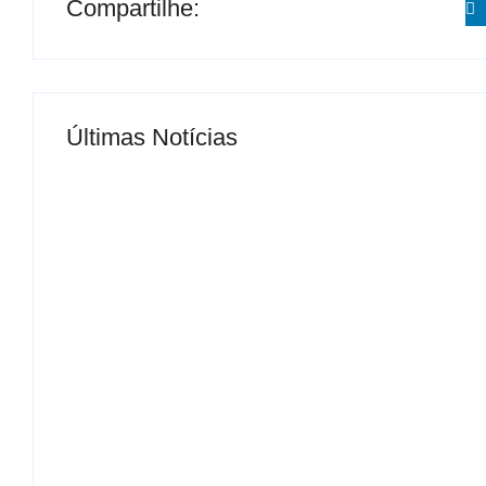
Compartilhe:
Últimas Notícias
MS Saúde realiza mutirão de consultas, triag
By
Roberto Costa
-
04/07/2024
Ter professor substituto é direito dos alunos,
By
Roberto Costa
-
05/08/2026
Veterinário Francisco cobra criação da Unid
By
Roberto Costa