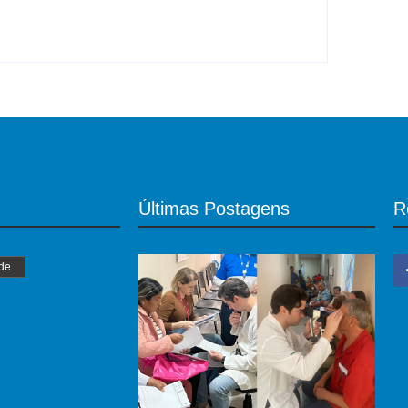
Últimas Postagens
R
de