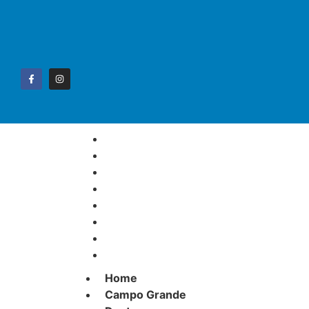
Home
Campo Grande
Destaque
Esportes
Geral
Interior
Polícia
Política
Home
Campo Grande