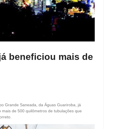
á beneficiou mais de
o Grande Saneada, da Águas Guariroba, já
o mais de 500 quilômetros de tubulações que
orreto.