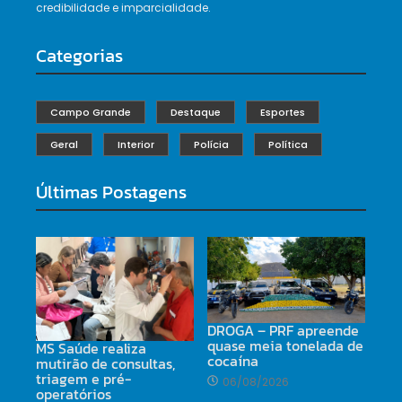
credibilidade e imparcialidade.
Categorias
Campo Grande
Destaque
Esportes
Geral
Interior
Polícia
Política
Últimas Postagens
DROGA – PRF apreende
quase meia tonelada de
MS Saúde realiza
cocaína
mutirão de consultas,
triagem e pré-
06/08/2026
operatórios