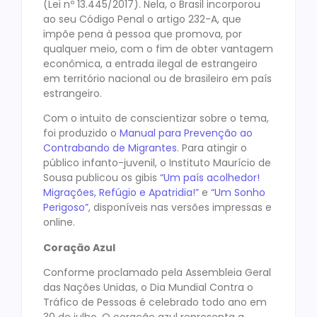
(Lei nº 13.445/2017). Nela, o Brasil incorporou
ao seu Código Penal o artigo 232-A, que
impõe pena à pessoa que promova, por
qualquer meio, com o fim de obter vantagem
econômica, a entrada ilegal de estrangeiro
em território nacional ou de brasileiro em país
estrangeiro.
Com o intuito de conscientizar sobre o tema,
foi produzido o
Manual para Prevenção ao
Contrabando de Migrantes
. Para atingir o
público infanto-juvenil, o Instituto Maurício de
Sousa publicou os gibis
“Um país acolhedor!
Migrações, Refúgio e Apatridia!”
e
“Um Sonho
Perigoso”
, disponíveis nas versões impressas e
online.
Coração Azul
Conforme proclamado pela Assembleia Geral
das Nações Unidas, o Dia Mundial Contra o
Tráfico de Pessoas é celebrado todo ano em