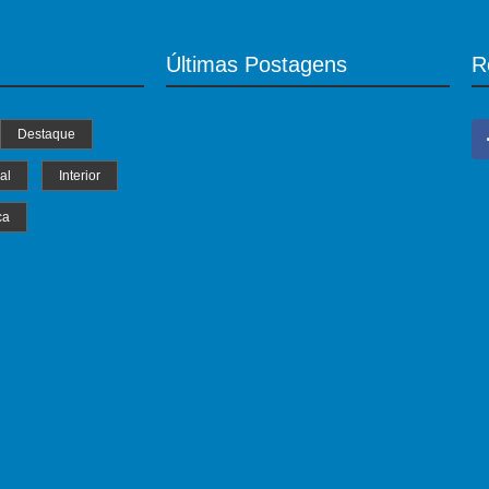
Últimas Postagens
R
Destaque
al
Interior
ca
MS Saúde realiza mutirão de consultas,
triagem e pré-operatórios oftalmológicos
04/07/2024