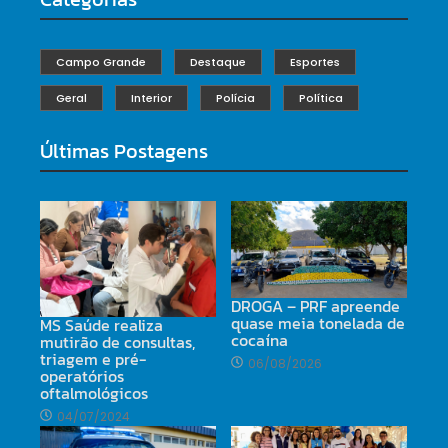
Campo Grande
Destaque
Esportes
Geral
Interior
Polícia
Política
Últimas Postagens
DROGA – PRF apreende
quase meia tonelada de
MS Saúde realiza
cocaína
mutirão de consultas,
triagem e pré-
06/08/2026
operatórios
oftalmológicos
04/07/2024