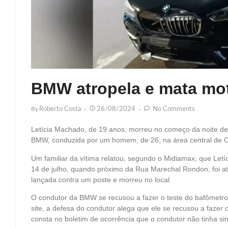
BMW atropela e mata mot
By
Roberto Costa
26/08/2024
No Comments
Letícia Machado, de 19 anos, morreu no começo da noite de
BMW, conduzida por um homem, de 26, na área central de
Um familiar da vítima relatou, segundo o Midiamax, que Letí
14 de julho, quando próximo da Rua Marechal Rondon, foi at
lançada contra um poste e morreu no local.
O condutor da BMW se recusou a fazer o teste do bafômetro 
site, a defesa do condutor alega que ele se recusou a fazer o
consta no boletim de ocorrência que o condutor não tinha si