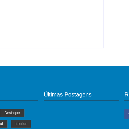
Engasgo pode matar em poucos
minutos; aprenda agir corretamente
y
Roberto Costa
-
07/08/2026
Últimas Postagens
R
Destaque
al
Interior