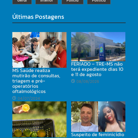
Geral
Interior
Polícia
Política
Últimas Postagens
FERIADO – TRE-MS não
terá expediente dias 10
MS Saúde realiza
e 11 de agosto
mutirão de consultas,
triagem e pré-
08/08/2026
operatórios
oftalmológicos
04/07/2024
Suspeito de feminicídio