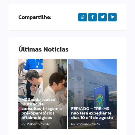
Compartilhe:
Últimas Notícias
MS Saúde realiza
Laranja azeda atrai
mutirão de
investimento
consultas, triagem e
FERIADO – TRE-MS
francês para
pré-operatórios
não terá expediente
produção de óleos
oftalmológicos
dias 10 e 11 de agosto
essenciais
By
Roberto Costa
By
Roberto Costa
By
Roberto Costa