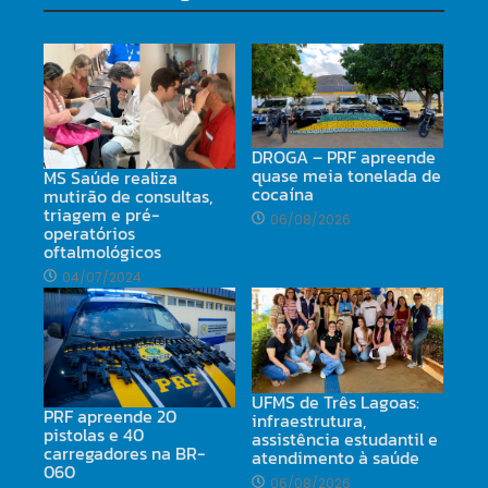
DROGA – PRF apreende
quase meia tonelada de
MS Saúde realiza
cocaína
mutirão de consultas,
triagem e pré-
06/08/2026
operatórios
oftalmológicos
04/07/2024
UFMS de Três Lagoas:
PRF apreende 20
infraestrutura,
pistolas e 40
assistência estudantil e
carregadores na BR-
atendimento à saúde
060
06/08/2026