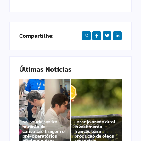
Compartilhe:
Últimas Notícias
MS Saúde realiza
Laranja azeda atrai
mutirão de
investimento
Suspeito de
consultas, triagem e
francês para
feminicídio em Rio
pré-operatórios
produção de óleos
Verde se entrega à
oftalmológicos
essenciais