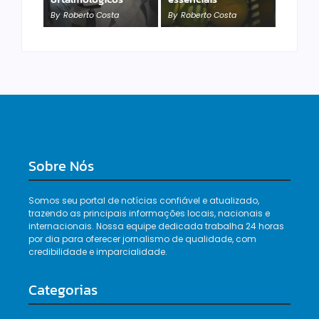
polícia
By
Roberto Costa
By
Roberto Costa
By
Roberto Costa
Sobre Nós
Somos seu portal de notícias confiável e atualizado,
trazendo as principais informações locais, nacionais e
internacionais. Nossa equipe dedicada trabalha 24 horas
por dia para oferecer jornalismo de qualidade, com
credibilidade e imparcialidade.
Categorias