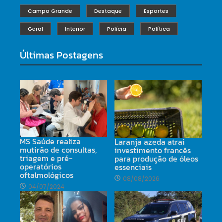
Campo Grande
Destaque
Esportes
Geral
Interior
Polícia
Política
Últimas Postagens
MS Saúde realiza
Laranja azeda atrai
mutirão de consultas,
investimento francês
triagem e pré-
para produção de óleos
operatórios
essenciais
oftalmológicos
08/08/2026
04/07/2024