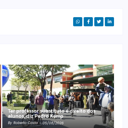
Ter professor substituto é direito dos
alunos, diz Pedro Kemp
By
Roberto Costa
-
05/08/2026