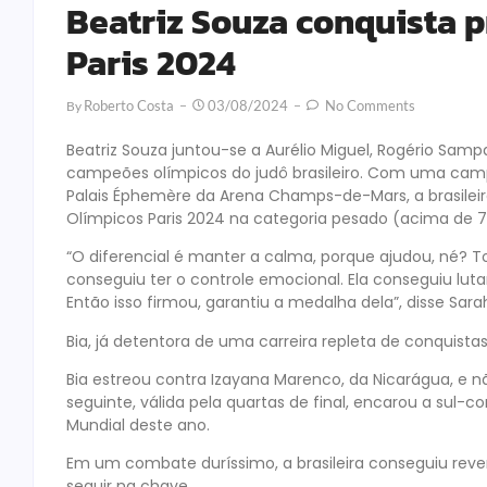
Beatriz Souza conquista p
Paris 2024
Roberto Costa
03/08/2024
No Comments
By
Beatriz Souza juntou-se a Aurélio Miguel, Rogério Sampa
campeões olímpicos do judô brasileiro. Com uma cam
Palais Éphemère da Arena Champs-de-Mars, a brasilei
Olímpicos Paris 2024 na categoria pesado (acima de 7
“O diferencial é manter a calma, porque ajudou, né? To
conseguiu ter o controle emocional. Ela conseguiu lutar d
Então isso firmou, garantiu a medalha dela”, disse Sar
Bia, já detentora de uma carreira repleta de conquista
Bia estreou contra Izayana Marenco, da Nicarágua, e n
seguinte, válida pela quartas de final, encarou a su
Mundial deste ano.
Em um combate duríssimo, a brasileira conseguiu reve
seguir na chave.