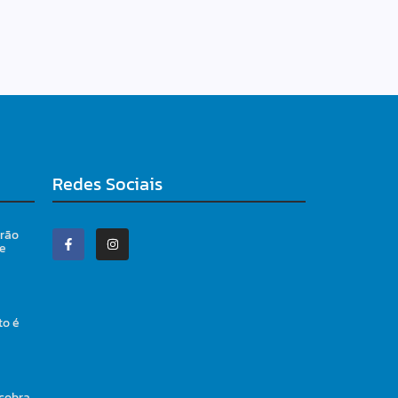
Redes Sociais
irão
 e
to é
 cobra