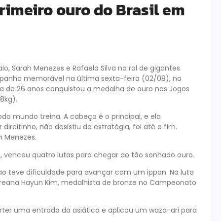
rimeiro ouro do Brasil em
io, Sarah Menezes e Rafaela Silva no rol de gigantes
panha memorável na última sexta-feira (02/08), no
ra de 26 anos conquistou a medalha de ouro nos Jogos
8kg).
do mundo treina. A cabeça é o principal, e ela
ireitinho, não desistiu da estratégia, foi até o fim.
ah Menezes.
s, venceu quatro lutas para chegar ao tão sonhado ouro.
ão teve dificuldade para avançar com um ippon. Na luta
l-coreana Hayun Kim, medalhista de bronze no Campeonato
rter uma entrada da asiática e aplicou um waza-ari para