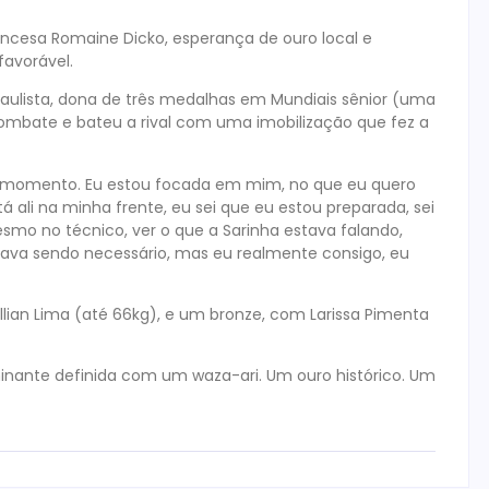
rancesa Romaine Dicko, esperança de ouro local e
favorável.
aulista, dona de três medalhas em Mundiais sênior (uma
combate e bateu a rival com uma imobilização que fez a
eu momento. Eu estou focada em mim, no que eu quero
á ali na minha frente, eu sei que eu estou preparada, sei
smo no técnico, ver o que a Sarinha estava falando,
estava sendo necessário, mas eu realmente consigo, eu
llian Lima (até 66kg), e um bronze, com Larissa Pimenta
ominante definida com um waza-ari. Um ouro histórico. Um