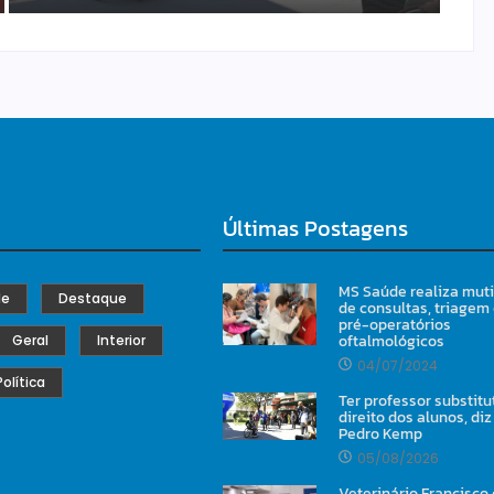
Últimas Postagens
MS Saúde realiza mut
de
Destaque
de consultas, triagem
pré-operatórios
oftalmológicos
Geral
Interior
04/07/2024
Política
Ter professor substitu
direito dos alunos, diz
Pedro Kemp
05/08/2026
Veterinário Francisco