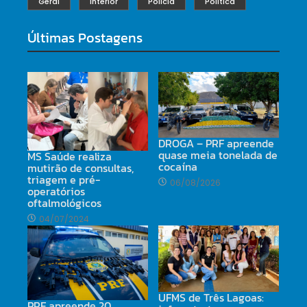
Geral
Interior
Polícia
Política
Últimas Postagens
DROGA – PRF apreende
quase meia tonelada de
MS Saúde realiza
cocaína
mutirão de consultas,
triagem e pré-
06/08/2026
operatórios
oftalmológicos
04/07/2024
UFMS de Três Lagoas:
PRF apreende 20