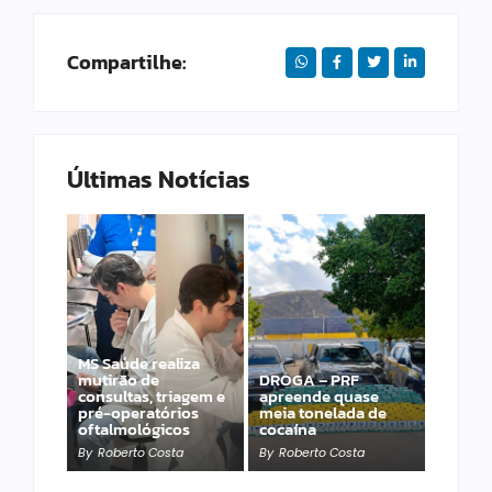
Compartilhe:
Últimas Notícias
MS Saúde realiza
mutirão de
DROGA – PRF
PRF apreende 20
consultas, triagem e
apreende quase
pistolas e 40
pré-operatórios
meia tonelada de
carregadores na BR-
oftalmológicos
cocaína
060
By
Roberto Costa
By
Roberto Costa
By
Roberto Costa