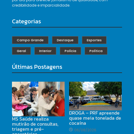
credibilidade e imparcialidade.
Categorias
Campo Grande
Destaque
Esportes
Geral
Interior
Polícia
Política
Últimas Postagens
DROGA – PRF apreende
quase meia tonelada de
MS Saúde realiza
cocaína
mutirão de consultas,
triagem e pré-
06/08/2026
operatórios