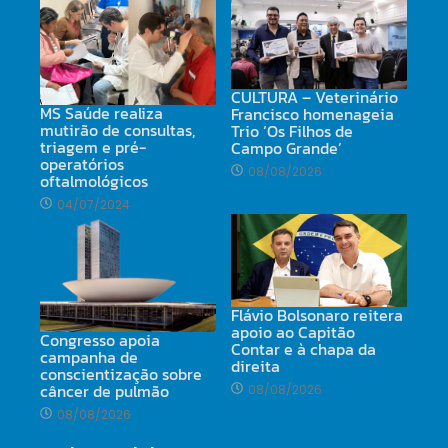
CULTURA – Veterinário
MS Saúde realiza
Francisco homenageia
mutirão de consultas,
Trio ‘Os Filhos de
triagem e pré-
Campo Grande’
operatórios
08/08/2026
oftalmológicos
04/07/2024
Flávio Bolsonaro reitera
apoio ao Capitão
Congresso apoia
Contar e à chapa da
campanha de
direita
conscientização sobre
câncer de pulmão
08/08/2026
08/08/2026