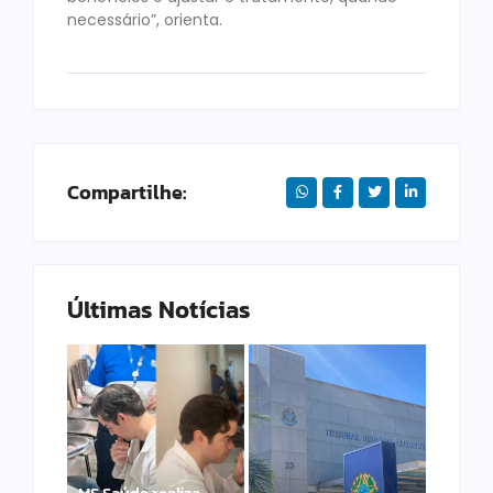
necessário”, orienta.
Compartilhe:
Últimas Notícias
MS Saúde realiza