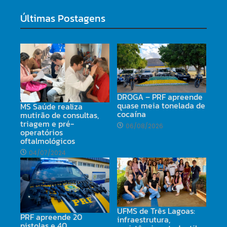
Últimas Postagens
DROGA – PRF apreende
quase meia tonelada de
MS Saúde realiza
cocaína
mutirão de consultas,
triagem e pré-
06/08/2026
operatórios
oftalmológicos
04/07/2024
UFMS de Três Lagoas:
PRF apreende 20
infraestrutura,
pistolas e 40