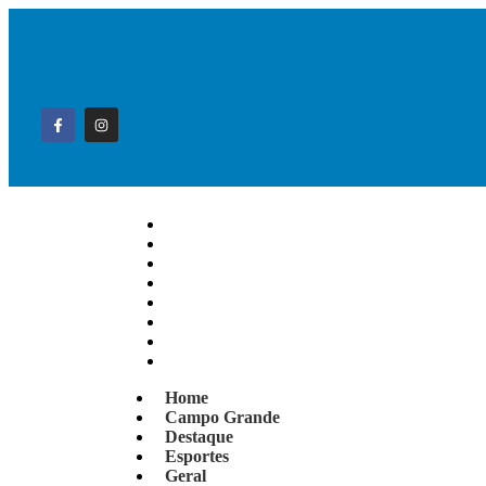
Home
Campo Grande
Destaque
Esportes
Geral
Interior
Polícia
Política
Home
Campo Grande
Destaque
Esportes
Geral