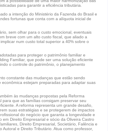
com a possibilidade de uma maior harmonização das
ticadas para garantir a eficiência tributária.
nado a intenção do Ministério da Fazenda do Brasil e
des fortunas que conta com a alíquota inicial de
rio, sem olhar para o custo emocional, eventuais
em breve com um alto custo fiscal, que aliado a
 implicar num custo total superior a 40% sobre o
otadas para proteger o patrimônio familiar e
lding Familiar, que pode ser uma solução eficiente
indo o controle do patrimônio, o planejamento
ento constante das mudanças que estão sendo
de econômica estejam preparadas para adaptar suas
o também às mudanças propostas pela Reforma
al para que as famílias consigam preservar seu
ficiente. A reforma representa um grande desafio,
em suas estratégias e se protegerem de impactos
profissional do negócio que garanta a longevidade e
 em Direito Empresarial e sócio da Oliveira Castro
miliares, Direito Empresarial, Societário, Falência e
utoral e Direito Tributário. Atua como professor,