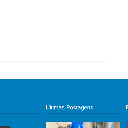
renda agir corretamente
efinido em 13 eixos
Últimas Postagens