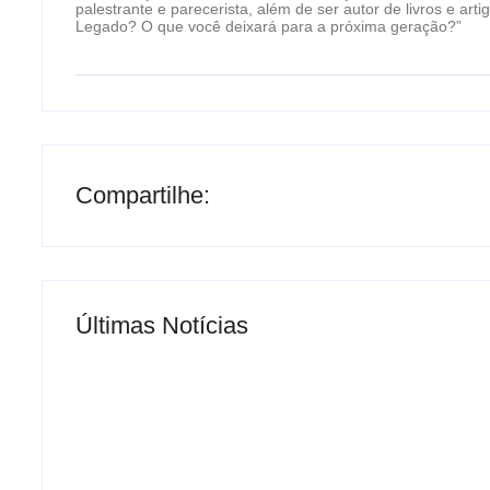
palestrante e parecerista, além de ser autor de livros e art
Legado? O que você deixará para a próxima geração?”
Compartilhe:
Últimas Notícias
MS Saúde realiza mutirão de consultas, tria
By
Roberto Costa
-
04/07/2024