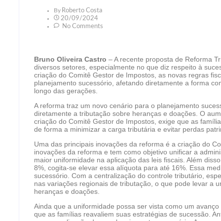
By
Roberto Costa
20/09/2024
No Comments
Bruno Oliveira Castro
– A recente proposta de Reforma Tri
diversos setores, especialmente no que diz respeito à suce
criação do Comitê Gestor de Impostos, as novas regras fis
planejamento sucessório, afetando diretamente a forma co
longo das gerações.
A reforma traz um novo cenário para o planejamento suces
diretamente a tributação sobre heranças e doações. O aume
criação do Comitê Gestor de Impostos, exige que as famíli
de forma a minimizar a carga tributária e evitar perdas patr
Uma das principais inovações da reforma é a criação do Co
inovações da reforma e tem como objetivo unificar a admini
maior uniformidade na aplicação das leis fiscais. Além diss
8%, cogita-se elevar essa alíquota para até 16%. Essa me
sucessório. Com a centralização do controle tributário, es
nas variações regionais de tributação, o que pode levar a 
heranças e doações.
Ainda que a uniformidade possa ser vista como um avanço 
que as famílias reavaliem suas estratégias de sucessão. Ant