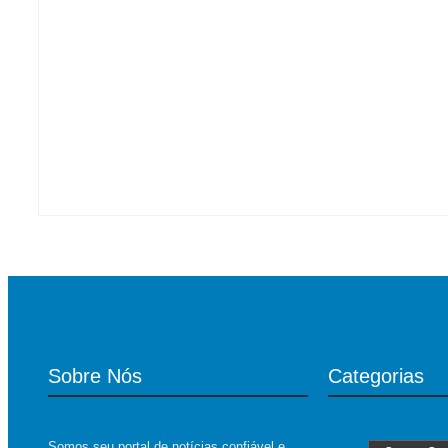
Engasgo pode matar em poucos minutos; ap
By
Roberto Costa
-
07/08/2026
Fábio Trad e Dona Gilda: Plano de governo d
By
Roberto Costa
-
07/08/2026
Sobre Nós
Categorias
Somos seu portal de notícias confiável e