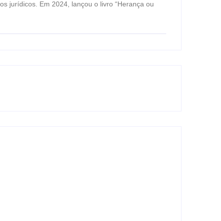
igos jurídicos. Em 2024, lançou o livro “Herança ou
gem e pré-operatórios oftalmológicos