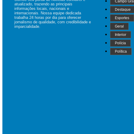
Campo Gra
atualizado, trazendo as principais
informações locais, nacionais e
Destaque
internacionais. Nossa equipe dedicada
trabalha 24 horas por dia para oferecer
Esportes
jornalismo de qualidade, com credibilidade e
imparcialidade.
Geral
Interior
Polícia
Política