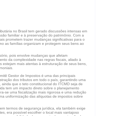
butária no Brasil tem gerado discussões intensas em
ssão familiar e à preservação do patrimônio. Com a
cais prometem trazer mudanças significativas para o
mo as famílias organizam e protegem seus bens ao
sório, pois envolve mudanças que afetam
nto da complexidade nas regras fiscais, aliado à
as estejam mais atentas à estruturação de seus bens,
imoniais.
mitê Gestor de Impostos é uma das principais
stração dos tributos em todo o país, garantindo uma
o, ainda que o teto constitucional do ITCMD seja de
dida tem um impacto direto sobre o planejamento
pera-se uma fiscalização mais rigorosa e uma redução
uma uniformização das alíquotas de impostos sobre
em termos de segurança jurídica, ela também exige
es, era possível escolher o local mais vantajoso