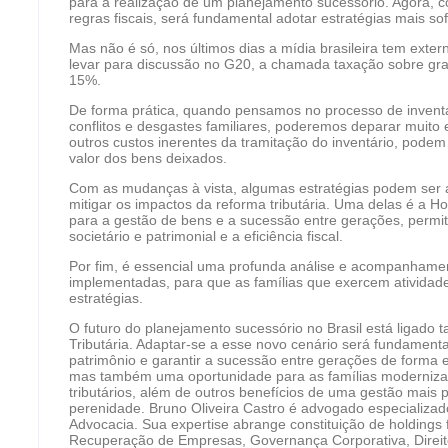
para a realização de um planejamento sucessório. Agora, 
regras fiscais, será fundamental adotar estratégias mais sofis
Mas não é só, nos últimos dias a mídia brasileira tem exter
levar para discussão no G20, a chamada taxação sobre gran
15%.
De forma prática, quando pensamos no processo de inventá
conflitos e desgastes familiares, poderemos deparar muito 
outros custos inerentes da tramitação do inventário, podem
valor dos bens deixados.
Com as mudanças à vista, algumas estratégias podem ser ad
mitigar os impactos da reforma tributária. Uma delas é a Ho
para a gestão de bens e a sucessão entre gerações, permit
societário e patrimonial e a eficiência fiscal.
Por fim, é essencial uma profunda análise e acompanham
implementadas, para que as famílias que exercem ativida
estratégias.
O futuro do planejamento sucessório no Brasil está ligad
Tributária. Adaptar-se a esse novo cenário será fundament
patrimônio e garantir a sucessão entre gerações de forma e
mas também uma oportunidade para as famílias modernizar
tributários, além de outros benefícios de uma gestão mais 
perenidade. Bruno Oliveira Castro é advogado especializado
Advocacia. Sua expertise abrange constituição de holdings fa
Recuperação de Empresas, Governança Corporativa, Direito A