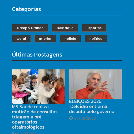
Categorias
Campo Grande
Destaque
Esportes
Geral
Interior
Polícia
Política
Últimas Postagens
ELEIÇÕES 2026:
Delcídio entra na
MS Saúde realiza
disputa pelo governo
mutirão de consultas,
triagem e pré-
07/08/2026
operatórios
oftalmológicos
04/07/2024