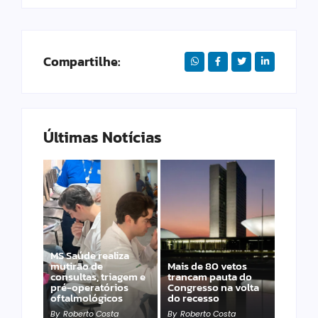
Compartilhe:
Últimas Notícias
MS Saúde realiza
mutirão de
Mais de 80 vetos
127 ANOS – Campo
consultas, triagem e
trancam pauta do
Grande atrai R$460
pré-operatórios
Congresso na volta
milhões em
oftalmológicos
do recesso
investimentos
By
Roberto Costa
By
Roberto Costa
By
Roberto Costa