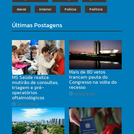
Geral
Interior
Polícia
Política
Últimas Postagens
Mais de 80 vetos
trancam pauta do
MS Saúde realiza
Congresso na volta do
mutirão de consultas,
recesso
triagem e pré-
operatórios
10/08/2026
oftalmológicos
04/07/2024