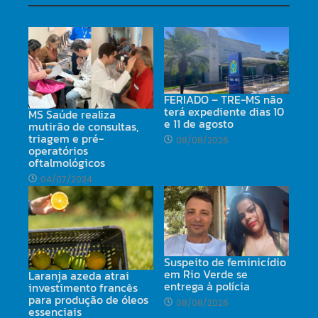
FERIADO – TRE-MS não
terá expediente dias 10
MS Saúde realiza
e 11 de agosto
mutirão de consultas,
triagem e pré-
08/08/2026
operatórios
oftalmológicos
04/07/2024
Suspeito de feminicídio
em Rio Verde se
Laranja azeda atrai
entrega à polícia
investimento francês
para produção de óleos
08/08/2026
essenciais