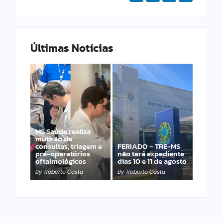
Últimas Notícias
MS Saúde realiza
Laranja azeda atrai
mutirão de
investimento
consultas, triagem e
FERIADO – TRE-MS
francês para
pré-operatórios
não terá expediente
produção de óleos
oftalmológicos
dias 10 e 11 de agosto
essenciais
By
Roberto Costa
By
Roberto Costa
By
Roberto Costa