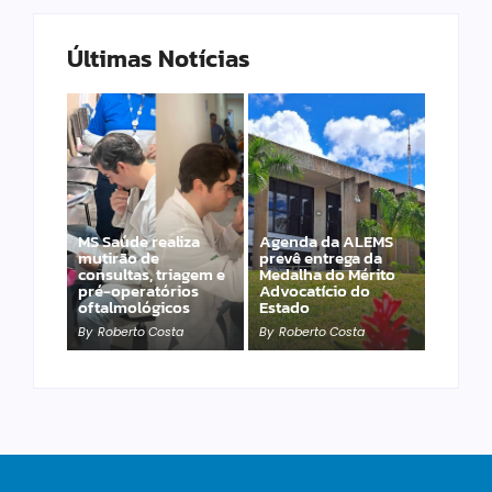
Últimas Notícias
MS Saúde realiza
Agenda da ALEMS
mutirão de
prevê entrega da
consultas, triagem e
Medalha do Mérito
PET – Subea leva
pré-operatórios
Advocatício do
atendimento ao
oftalmológicos
Estado
Jardim Carioca
By
Roberto Costa
By
Roberto Costa
By
Roberto Costa