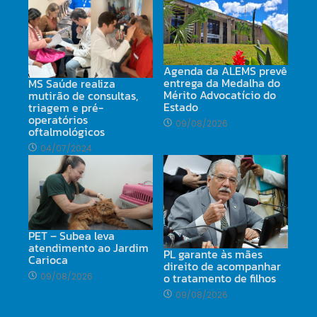
Agenda da ALEMS prevê
entrega da Medalha do
MS Saúde realiza
Mérito Advocatício do
mutirão de consultas,
Estado
triagem e pré-
operatórios
09/08/2026
oftalmológicos
04/07/2024
PET – Subea leva
atendimento ao Jardim
PL garante às mães
Carioca
direito de acompanhar
o tratamento de filhos
09/08/2026
09/08/2026