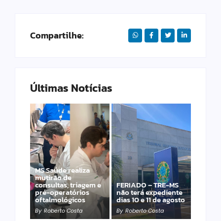
Compartilhe:
Últimas Notícias
MS Saúde realiza
Laranja azeda atrai
mutirão de
investimento
consultas, triagem e
FERIADO – TRE-MS
francês para
pré-operatórios
não terá expediente
produção de óleos
oftalmológicos
dias 10 e 11 de agosto
essenciais
By
Roberto Costa
By
Roberto Costa
By
Roberto Costa