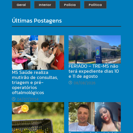
Geral
Interior
Polícia
Política
Últimas Postagens
FERIADO – TRE-MS não
terá expediente dias 10
MS Saúde realiza
e 11 de agosto
mutirão de consultas,
triagem e pré-
08/08/2026
operatórios
oftalmológicos
04/07/2024