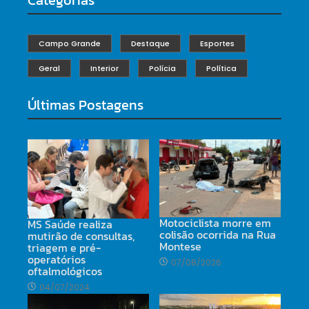
Campo Grande
Destaque
Esportes
Geral
Interior
Polícia
Política
Últimas Postagens
Motociclista morre em
MS Saúde realiza
colisão ocorrida na Rua
mutirão de consultas,
Montese
triagem e pré-
operatórios
07/08/2026
oftalmológicos
04/07/2024