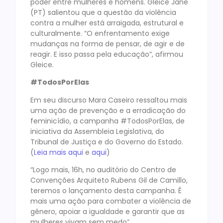
poder entre mulheres e homens. Gleice Jane
(PT) salientou que a questão da violência
contra a mulher está arraigada, estrutural e
culturalmente. “O enfrentamento exige
mudanças na forma de pensar, de agir e de
reagir. E isso passa pela educação”, afirmou
Gleice.
#TodosPorElas
Em seu discurso Mara Caseiro ressaltou mais
uma ação de prevenção e a erradicação do
feminicídio, a campanha #TodosPorElas, de
iniciativa da Assembleia Legislativa, do
Tribunal de Justiça e do Governo do Estado.
(
Leia mais aqui
e
aqui
)
“Logo mais, 16h, no auditório do Centro de
Convenções Arquiteto Rubens Gil de Camillo,
teremos o lançamento desta campanha. É
mais uma ação para combater a violência de
gênero, apoiar a igualdade e garantir que as
mulheres vivam sem medo”.