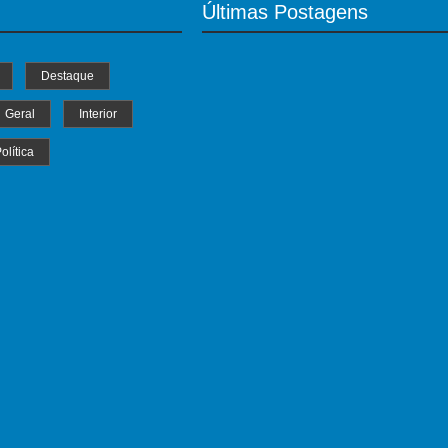
Últimas Postagens
Destaque
Geral
Interior
olítica
MS Saúde realiza mutirão de consultas
triagem e pré-operatórios oftalmológic
04/07/2024