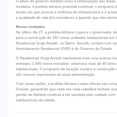
O plano de governo também inclui a Urbanização das Áreas 
fundiária. A prefeita Adriane pretende continuar o programa
tempo em que prioriza a melhoria da infraestrutura e o aces
a qualidade de vida dos moradores e garantir que eles ten
Novas unidades
No último dia 27, a prefeita Adriane Lopes e o governador d
para a construção de 192 novas unidades habitacionais em 
Residencial Jorge Amado, no Bairro Tarumã, contará com um
Arrendamento Residencial (FAR) e do Governo do Estado.
O Residencial Jorge Amado representa mais uma avanço nas 
entregou 1.940 novas moradias, urbanizou mais de 40 lotes e
habitacionais. O programa de locação social e a construçã
são marcos importantes da atual administração.
Com essas ações, a prefeita Adriane Lopes reforça seu com
Grande, garantindo que cada vez mais cidadãos tenham aces
gestão de Adriane continua a ser pautada pelo cuidado com 
habitacionais da cidade.