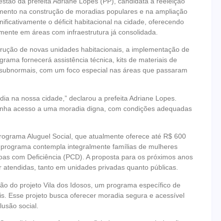
stão da prefeita Adriane Lopes (PP), candidata à reeleição
imento na construção de moradias populares e na ampliação
ificativamente o déficit habitacional na cidade, oferecendo
ente em áreas com infraestrutura já consolidada.
trução de novas unidades habitacionais, a implementação de
ama fornecerá assistência técnica, kits de materiais de
s subnormais, com um foco especial nas áreas que passaram
adia na nossa cidade,” declarou a prefeita Adriane Lopes.
tenha acesso a uma moradia digna, com condições adequadas
rograma Aluguel Social, que atualmente oferece até R$ 600
O programa contempla integralmente famílias de mulheres
oas com Deficiência (PCD). A proposta para os próximos anos
r atendidas, tanto em unidades privadas quanto públicas.
ção do projeto Vila dos Idosos, um programa específico de
s. Esse projeto busca oferecer moradia segura e acessível
usão social.