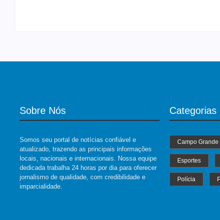
-
04/07/2024
By
Roberto Costa
-
06/08/2026
Sobre Nós
Categorias
Somos seu portal de notícias confiável e
Campo Grande
atualizado, trazendo as principais informações
locais, nacionais e internacionais. Nossa equipe
Esportes
dedicada trabalha 24 horas por dia para oferecer
jornalismo de qualidade, com credibilidade e
Polícia
P
imparcialidade.