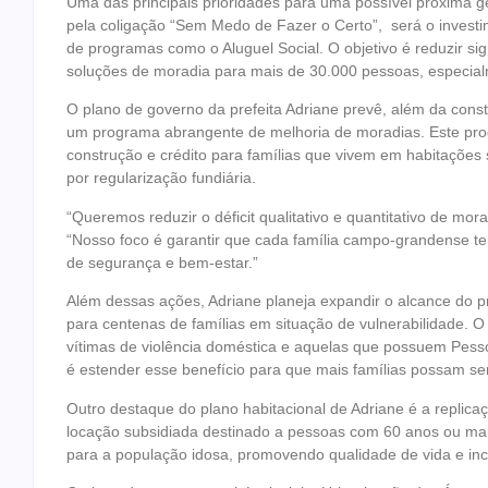
Uma das principais prioridades para uma possível próxima ge
pela coligação “Sem Medo de Fazer o Certo”, será o invest
de programas como o Aluguel Social. O objetivo é reduzir sign
soluções de moradia para mais de 30.000 pessoas, especialm
O plano de governo da prefeita Adriane prevê, além da cons
um programa abrangente de melhoria de moradias. Este progr
construção e crédito para famílias que vivem em habitaçõe
por regularização fundiária.
“Queremos reduzir o déficit qualitativo e quantitativo de mor
“Nosso foco é garantir que cada família campo-grandense 
de segurança e bem-estar.”
Além dessas ações, Adriane planeja expandir o alcance do p
para centenas de famílias em situação de vulnerabilidade. 
vítimas de violência doméstica e aquelas que possuem Pess
é estender esse benefício para que mais famílias possam se
Outro destaque do plano habitacional de Adriane é a replica
locação subsidiada destinado a pessoas com 60 anos ou mai
para a população idosa, promovendo qualidade de vida e incl