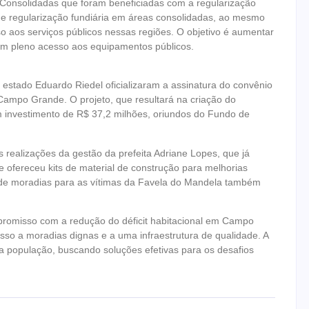
Consolidadas que foram beneficiadas com a regularização
 de regularização fundiária em áreas consolidadas, ao mesmo
so aos serviços públicos nessas regiões. O objetivo é aumentar
ham pleno acesso aos equipamentos públicos.
o estado Eduardo Riedel oficializaram a assinatura do convênio
Campo Grande. O projeto, que resultará na criação do
 investimento de R$ 37,2 milhões, oriundos do Fundo de
realizações da gestão da prefeita Adriane Lopes, que já
 ofereceu kits de material de construção para melhorias
o de moradias para as vítimas da Favela do Mandela também
promisso com a redução do déficit habitacional em Campo
so a moradias dignas e a uma infraestrutura de qualidade. A
a população, buscando soluções efetivas para os desafios