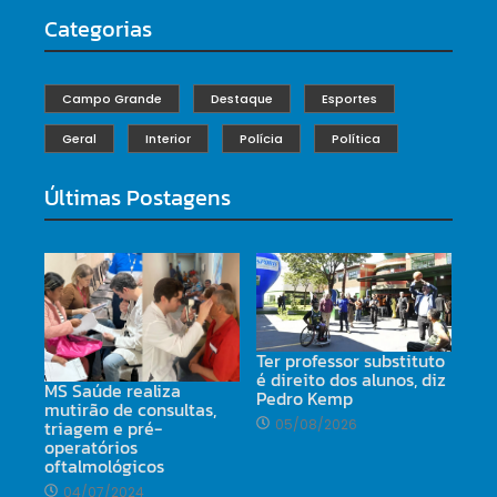
Categorias
Campo Grande
Destaque
Esportes
Geral
Interior
Polícia
Política
Últimas Postagens
Ter professor substituto
é direito dos alunos, diz
MS Saúde realiza
Pedro Kemp
mutirão de consultas,
triagem e pré-
05/08/2026
operatórios
oftalmológicos
04/07/2024