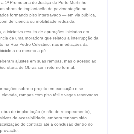
 a 1ª Promotoria de Justiça de Porto Murtinho
 as obras de implantação de pavimentação na
ados formando piso intertravado — em via pública,
com deficiência ou mobilidade reduzida.
a iniciativa resulta de apurações iniciadas em
núncia de uma moradora que relatou a interrupção da
to na Rua Pedro Celestino, nas imediações da
 bicicleta ou mesmo a pé.
eceberam ajustes em suas rampas, mas o acesso ao
cretaria de Obras sem retorno formal.
nformações sobre o projeto em execução e se
 elevada, rampas com piso tátil e vagas reservadas
 de obra de implantação (e não de recapeamento),
sitivos de acessibilidade, embora tenham sido
iscalização do contrato até a conclusão dentro do
mprovação.