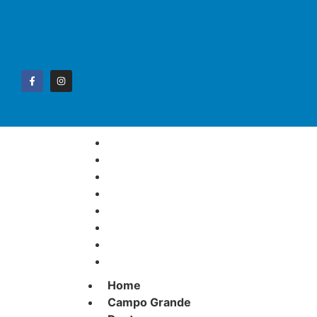
Home
Campo Grande
Destaque
Esportes
Geral
Interior
Polícia
Política
Home
Campo Grande