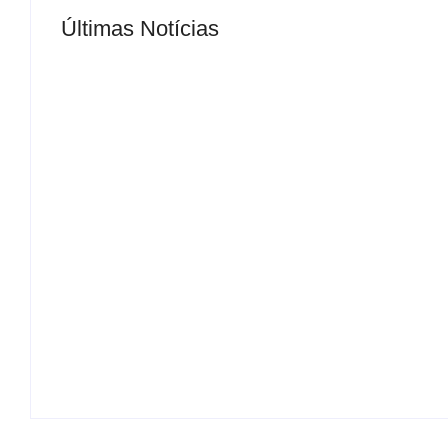
Últimas Notícias
MS Saúde realiza mutirão de consultas, triag
By
Roberto Costa
-
04/07/2024
Educação avança no Ideb e ganha fôlego par
By
Roberto Costa
-
07/08/2026
Lei Maria da Penha: 20 anos de proteção às 
By
Roberto Costa
-
07/08/2026