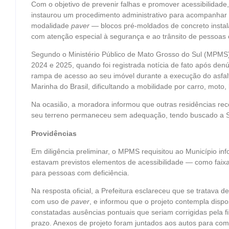
Com o objetivo de prevenir falhas e promover acessibilidade,
instaurou um procedimento administrativo para acompanhar
modalidade
paver
— blocos pré-moldados de concreto instal
com atenção especial à segurança e ao trânsito de pessoas 
Segundo o Ministério Público de Mato Grosso do Sul (MPMS), 
2024 e 2025, quando foi registrada notícia de fato após de
rampa de acesso ao seu imóvel durante a execução do asfal
Marinha do Brasil, dificultando a mobilidade por carro, moto,
Na ocasião, a moradora informou que outras residências r
seu terreno permaneceu sem adequação, tendo buscado a Se
Providências
Em diligência preliminar, o MPMS requisitou ao Município i
estavam previstos elementos de acessibilidade — como faixa
para pessoas com deficiência.
Na resposta oficial, a Prefeitura esclareceu que se tratava
com uso de
paver
, e informou que o projeto contempla dispo
constatadas ausências pontuais que seriam corrigidas pela f
prazo. Anexos de projeto foram juntados aos autos para co