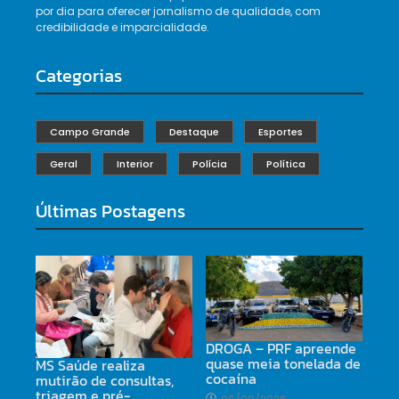
por dia para oferecer jornalismo de qualidade, com
credibilidade e imparcialidade.
Categorias
Campo Grande
Destaque
Esportes
Geral
Interior
Polícia
Política
Últimas Postagens
DROGA – PRF apreende
quase meia tonelada de
MS Saúde realiza
cocaína
mutirão de consultas,
triagem e pré-