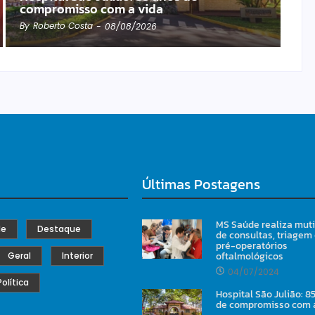
compromisso com a vida
By
Roberto Costa
-
08/08/2026
Últimas Postagens
MS Saúde realiza mut
de
Destaque
de consultas, triagem
pré-operatórios
oftalmológicos
Geral
Interior
04/07/2024
Política
Hospital São Julião: 8
de compromisso com 