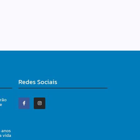
Redes Sociais
irão
 e
5 anos
a vida