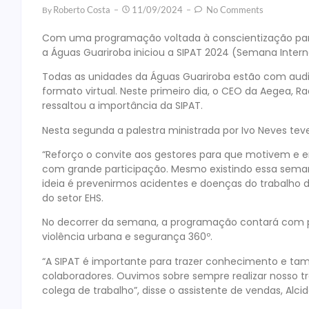
Roberto Costa
11/09/2024
No Comments
By
Com uma programação voltada à conscientização para
a Águas Guariroba iniciou a SIPAT 2024 (Semana Inter
Todas as unidades da Águas Guariroba estão com audi
formato virtual. Neste primeiro dia, o CEO da Aegea, 
ressaltou a importância da SIPAT.
Nesta segunda a palestra ministrada por Ivo Neves t
“Reforço o convite aos gestores para que motivem e
com grande participação. Mesmo existindo essa sema
ideia é prevenirmos acidentes e doenças do trabalho d
do setor EHS.
No decorrer da semana, a programação contará com pal
violência urbana e segurança 360º.
“A SIPAT é importante para trazer conhecimento e t
colaboradores. Ouvimos sobre sempre realizar nosso t
colega de trabalho”, disse o assistente de vendas, Alci