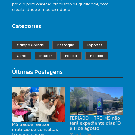
por dia para oferecer jornalismo de qualidade, com
credibilidade e imparcialidade.
Categorias
Campo Grande
Destaque
Esportes
Geral
Interior
Polícia
Política
Últimas Postagens
FERIADO – TRE-MS não
terá expediente dias 10
MS Saúde realiza
e 11 de agosto
mutirão de consultas,
triagem e pré-