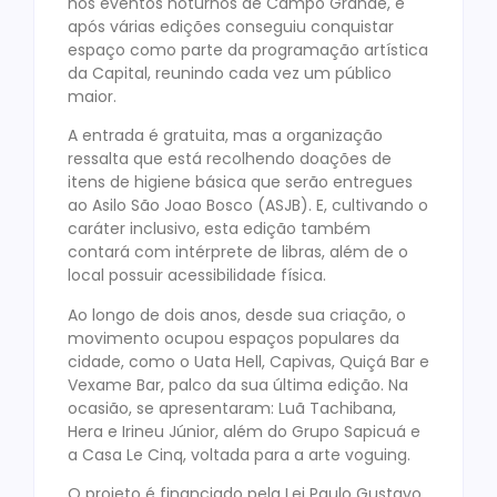
nos eventos noturnos de Campo Grande, e
após várias edições conseguiu conquistar
espaço como parte da programação artística
da Capital, reunindo cada vez um público
maior.
A entrada é gratuita, mas a organização
ressalta que está recolhendo doações de
itens de higiene básica que serão entregues
ao Asilo São Joao Bosco (ASJB). E, cultivando o
caráter inclusivo, esta edição também
contará com intérprete de libras, além de o
local possuir acessibilidade física.
Ao longo de dois anos, desde sua criação, o
movimento ocupou espaços populares da
cidade, como o Uata Hell, Capivas, Quiçá Bar e
Vexame Bar, palco da sua última edição. Na
ocasião, se apresentaram: Luã Tachibana,
Hera e Irineu Júnior, além do Grupo Sapicuá e
a Casa Le Cinq, voltada para a arte voguing.
O projeto é financiado pela Lei Paulo Gustavo,