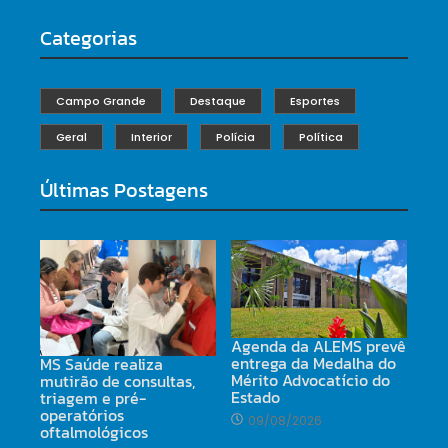
Categorias
Campo Grande
Destaque
Esportes
Geral
Interior
Polícia
Política
Últimas Postagens
Agenda da ALEMS prevê
entrega da Medalha do
MS Saúde realiza
Mérito Advocatício do
mutirão de consultas,
Estado
triagem e pré-
operatórios
09/08/2026
oftalmológicos