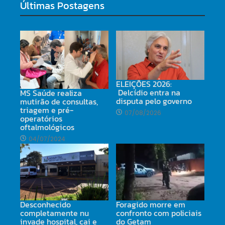
Últimas Postagens
ELEIÇÕES 2026:
Delcídio entra na
MS Saúde realiza
disputa pelo governo
mutirão de consultas,
triagem e pré-
07/08/2026
operatórios
oftalmológicos
04/07/2024
Desconhecido
Foragido morre em
completamente nu
confronto com policiais
invade hospital, cai e
do Getam